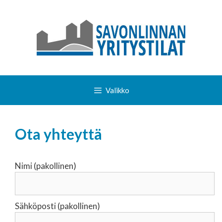
Siirry
sisältöön
Valikko
Ota yhteyttä
Nimi (pakollinen)
Sähköposti (pakollinen)