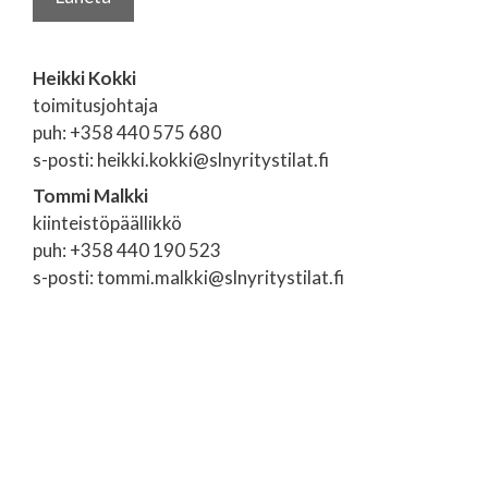
Heikki Kokki
toimitusjohtaja
puh: +358 440 575 680
s-posti: heikki.kokki@slnyritystilat.fi
Tommi Malkki
kiinteistöpäällikkö
puh: +358 440 190 523
s-posti: tommi.malkki@slnyritystilat.fi