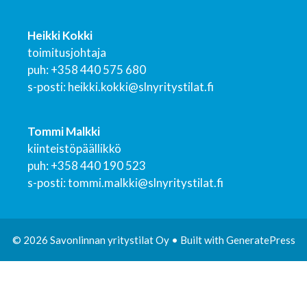
Heikki Kokki
toimitusjohtaja
puh: +358 440 575 680
s-posti: heikki.kokki@slnyritystilat.fi
Tommi Malkki
kiinteistöpäällikkö
puh: +358 440 190 523
s-posti: tommi.malkki@slnyritystilat.fi
© 2026 Savonlinnan yritystilat Oy
• Built with
GeneratePress