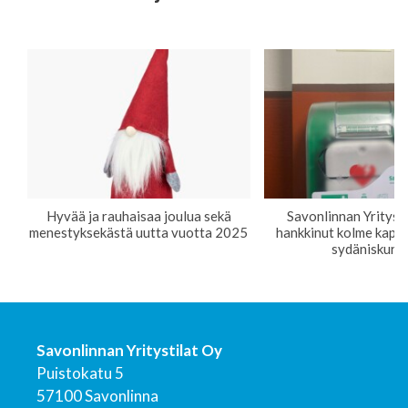
Hyvää ja rauhaisaa joulua sekä
Savonlinnan Yrityst
menestyksekästä uutta vuotta 2025
hankkinut kolme kappa
sydäniskurei
Savonlinnan Yritystilat Oy
Puistokatu 5
57100 Savonlinna