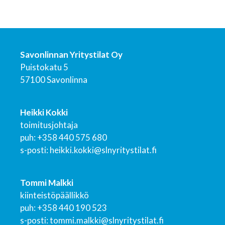
Savonlinnan Yritystilat Oy
Puistokatu 5
57100 Savonlinna
Heikki Kokki
toimitusjohtaja
puh: +358 440 575 680
s-posti: heikki.kokki@slnyritystilat.fi
Tommi Malkki
kiinteistöpäällikkö
puh: +358 440 190 523
s-posti: tommi.malkki@slnyritystilat.fi