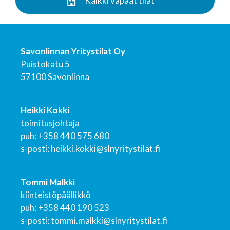
Kaikki vapaat tilat
Savonlinnan Yritystilat Oy
Puistokatu 5
57100 Savonlinna
Heikki Kokki
toimitusjohtaja
puh: +358 440 575 680
s-posti: heikki.kokki@slnyritystilat.fi
Tommi Malkki
kiinteistöpäällikkö
puh: +358 440 190 523
s-posti: tommi.malkki@slnyritystilat.fi