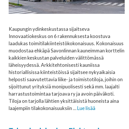
Kaupungin ydinkeskustassa sijaitseva
Innovaatiokeskus on 6 rakennuksesta koostuva
laadukas toimitilakiinteistökokonaisuus. Kokonaisuus
muodostaa ehkäpä Savonlinnan kauneimman korttelin
kaikkien keskustan palveluiden välittömässä
läheisyydessä. Arkkitehtonisesti kauniissa
historiallisissa kiinteistöissä sijaitsee nykyaikaisia
helposti saavutettavia liike- ja toimistotiloja, joihin on
sijoittunut yrityksiä monipuolisesti sekä mm. laajalti
harrastustoimintaa tarjoava ry ja avoin päiväkoti.
Tiloja on tarjolla lähtien yksittäisistä huoneista aina
laajempiin tilakokonaisuuksiin …
Lue lisää