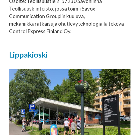
Osoite: Teollisuustie 2, 57230 Savonlinna
Teollisuuskiinteistö, jossa toimii Savox
Communication Groupiin kuuluva,
mekaniikkaratkaisuja ohutlevyteknologialla tekevä
Control Express Finland Oy.
Lippakioski