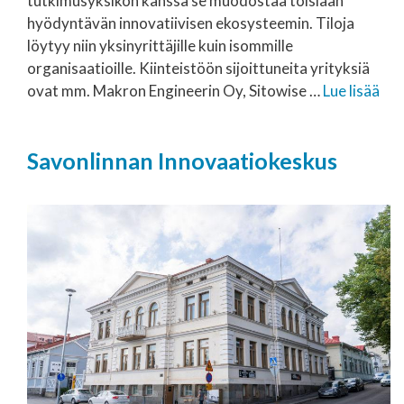
tutkimusyksikön kanssa se muodostaa toisiaan
hyödyntävän innovatiivisen ekosysteemin. Tiloja
löytyy niin yksinyrittäjille kuin isommille
organisaatioille. Kiinteistöön sijoittuneita yrityksiä
ovat mm. Makron Engineerin Oy, Sitowise …
Lue lisää
Savonlinnan Innovaatiokeskus