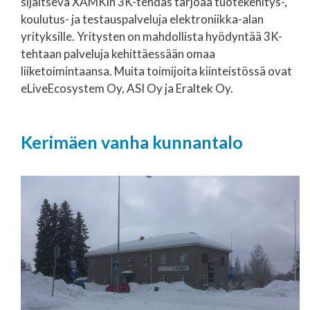
sijaitseva XAMKin 3K-tehdas tarjoaa tuotekehitys-,
koulutus- ja testauspalveluja elektroniikka-alan
yrityksille. Yritysten on mahdollista hyödyntää 3K-
tehtaan palveluja kehittäessään omaa
liiketoimintaansa. Muita toimijoita kiinteistössä ovat
eLiveEcosystem Oy, ASI Oy ja Eraltek Oy.
Kerimäen vanha kunnantalo